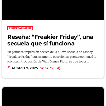
ENTERTAINMENT
Reseña: “Freakier Friday”, una
secuela que sí funciona
Mi primera impresión acerca de la nueva secuela de Disney
“Freakier Friday” curiosamente ocurrió tan pronto comenzó la
icónica introducción de Walt Disney Pictures que todos
amamos y conocemos. Esto se debió a que me alegró ver a este
today
AUGUST 7, 2025
52
estudio regresar al tipo de películas que en algún momento
fueron las que impulsaron su éxito. Desde hace ya algunos años
Disney se ha concentrado exclusivamente en producir
“blockbusters” a través […]