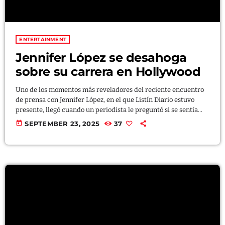
Bigman Radio D Show
ELIEZER SANTANA
ENTERTAINMENT
10:00 AM - 12:00 PM
Jennifer López se desahoga
Coffee Break
sobre su carrera en Hollywood
ELIEZER SANTANA
12:00 PM - 1:00 PM
Uno de los momentos más reveladores del reciente encuentro
de prensa con Jennifer López, en el que Listín Diario estuvo
presente, llegó cuando un periodista le preguntó si se sentía
una actriz subestimada. Ella respiró y respondió: “Siempre
today
SEPTEMBER 23, 2025
37
sentí que hacía lo mejor con lo que me daban. Claro que me
frustré muchas veces, pero elegí no quedarme enojada sino
demostrar lo que podía dar. Y ahora, cuando un Bill Condon o
un […]