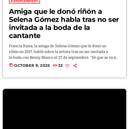
ENTERTAINMENT
Amiga que le donó riñón a
TALENTS
Selena Gómez habla tras no ser
CONTACT
invitada a la boda de la
cantante
PROMOTE
Francia Raisa, la amiga de Selena Gómez que le donó un
riñón en 2017, habló sobre la artista tras no ser invitada a
la boda con Benny Blanco el 27 de septiembre. “Sé que se va a
casar y estoy muy feliz por ella”, dijo Raisa a la reportera a
today
OCTOBER 9, 2025
33
Magaly Ortiz . Agregó: “Y mira… ella tiene una vida y ya es
Archives
billonaria, y estoy agradecida de haber podido hacer eso por
ella”. Selena se […]
October 2025
September 2025
August 2025
July 2025