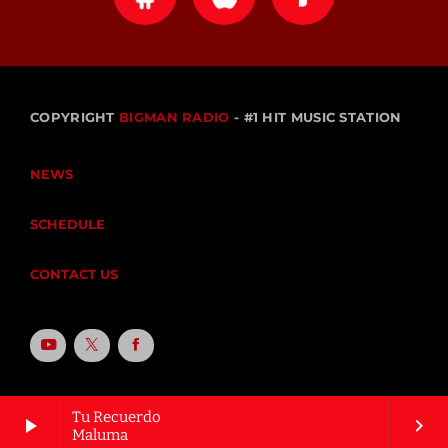
COPYRIGHT
BIGMAN RADIO
- #1 HIT MUSIC STATION
NEWS
SCHEDULE
CONTACT US
Tu Recuerdo
play_arrow
keyboard_arrow_right
Maluma