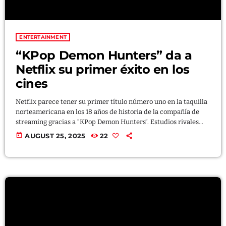
ENTERTAINMENT
“KPop Demon Hunters” da a
Netflix su primer éxito en los
cines
Netflix parece tener su primer título número uno en la taquilla
norteamericana en los 18 años de historia de la compañía de
streaming gracias a “KPop Demon Hunters”. Estudios rivales
estimaron el domingo que “KPop Demon Hunters” lideró todas
today
AUGUST 25, 2025
22
las películas el fin de semana con ventas de boletos de entre 16
y 18 millones de dólares. Ejecutivos de distribución de tres
estudios compartieron sus estimaciones para el fenómeno de
Netflix bajo condición de anonimato […]