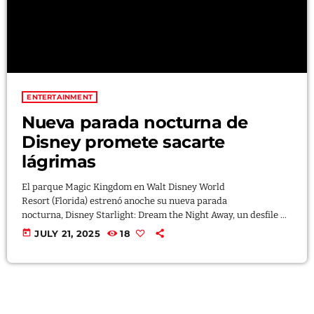
ENTERTAINMENT
Nueva parada nocturna de
Disney promete sacarte
lágrimas
El parque Magic Kingdom en Walt Disney World
Resort (Florida) estrenó anoche su nueva parada
nocturna, Disney Starlight: Dream the Night Away, un desfile de
carrozas, luces y personajes que promete convertirse en una
today
JULY 21, 2025
18
experiencia inolvidable, cargada de emoción y nostalgia. La
icónica Main Street U.S.A. brillará como nunca antes gracias a
esta nueva propuesta, encabezada por el Hada Azul de Pinocho,
quien guía el recorrido por el parque temático. Entre los
personajes que forman parte del desfile […]