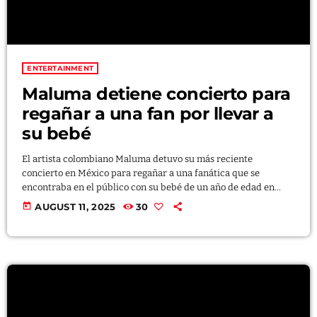
ENTERTAINMENT
Maluma detiene concierto para
regañar a una fan por llevar a
su bebé
El artista colombiano Maluma detuvo su más reciente
concierto en México para regañar a una fanática que se
encontraba en el público con su bebé de un año de edad en
brazos. Visiblemente molesto, el cantante se dirigió a la madre
today
AUGUST 11, 2025
30
para advertirle sobre los riesgos que representan los altos
niveles de sonido para la criatura. “¿Usted cree que es buena
idea traer a un bebé de un año a un concierto […]