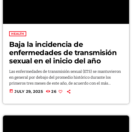
HEALTH
Baja la incidencia de
enfermedades de transmisión
sexual en el inicio del año
Las enfermedades de transmisión sexual (ETS) se mantuvieron
en general por debajo del promedio histórico durante los
primeros tres meses de este año, de acuerdo con el más
reciente informe del Sistema de Vigilancia de Enfermedades
today
JULY 29, 2025
26
de Transmisión Sexual del Departamento de Salud (DS). El
reporte monitorea los resultados de pruebas de laboratorio que
den positivo a ciertas infecciones, como sífilis, gonorrea,
clamidia y herpes genital, o verrugas genitales, como también
se le conoce. […]