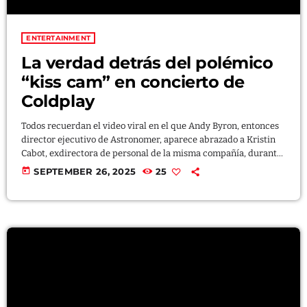
Categories
ENTERTAINMENT
La verdad detrás del polémico
Entertainment
“kiss cam” en concierto de
Coldplay
Health
Lifestyle
Todos recuerdan el video viral en el que Andy Byron, entonces
director ejecutivo de Astronomer, aparece abrazado a Kristin
Music
Cabot, exdirectora de personal de la misma compañía, durante
el momento de la “kiss cam” en un recital de Coldplay en
today
SEPTEMBER 26, 2025
25
News
Massachusetts. Ese episodio generó una ola de rumores sobre
una relación sentimental entre ambos; sin embargo, ahora una
Uncategorized
persona cercana a la mujer negó esa versión y recalcó ante la
revista estadounidense People […]
UPCOMING SHOWS
Bigman Radio In The Morning
MIXED BY ARTHUR BENNET
6:00 AM - 10:00 AM